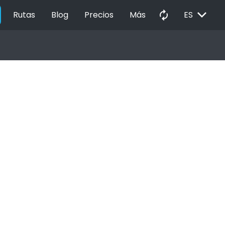
EXPAND_MORE
autorenew
Rutas
Blog
Precios
Más
ES