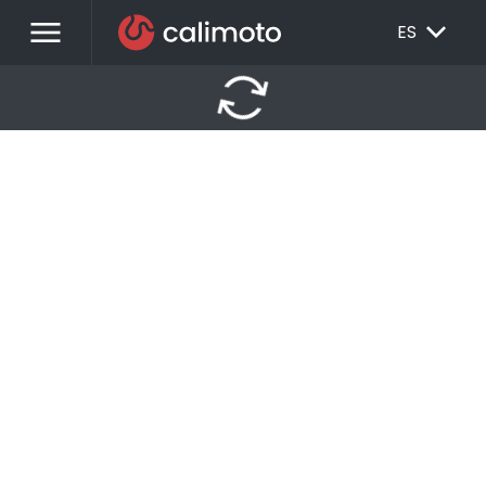
menu
EXPAND_MORE
ES
autorenew