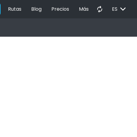
EXPAND_MORE
autorenew
Rutas
Blog
Precios
Más
ES