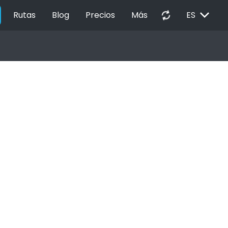
EXPAND_MORE
autorenew
Rutas
Blog
Precios
Más
ES