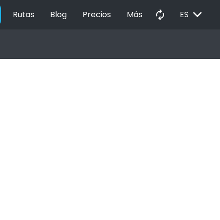
EXPAND_MORE
autorenew
Rutas
Blog
Precios
Más
ES