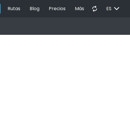
EXPAND_MORE
autorenew
Rutas
Blog
Precios
Más
ES