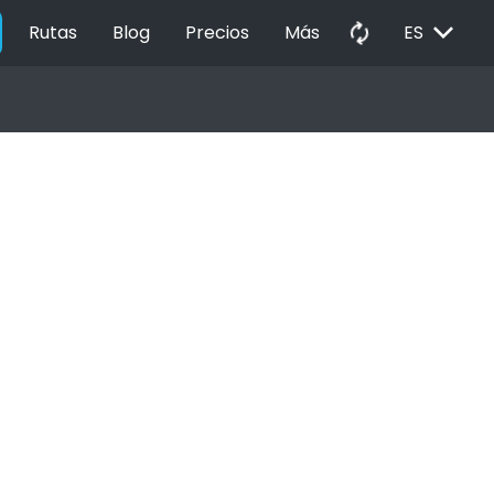
EXPAND_MORE
autorenew
Rutas
Blog
Precios
Más
ES