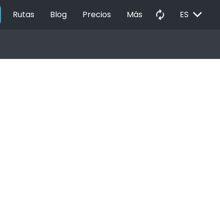
EXPAND_MORE
autorenew
Rutas
Blog
Precios
Más
ES