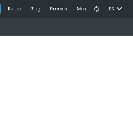
EXPAND_MORE
autorenew
Rutas
Blog
Precios
Más
ES