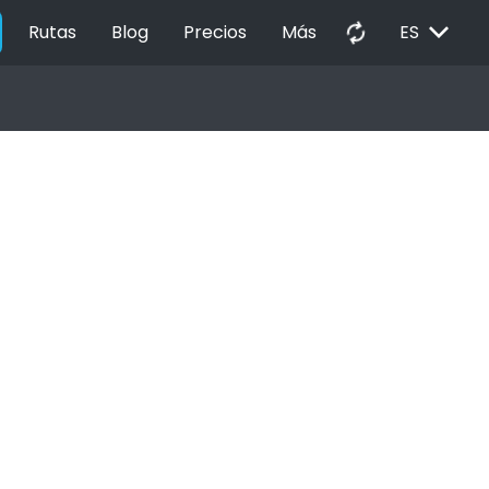
EXPAND_MORE
autorenew
Rutas
Blog
Precios
Más
ES