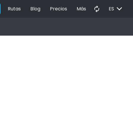
EXPAND_MORE
autorenew
Rutas
Blog
Precios
Más
ES