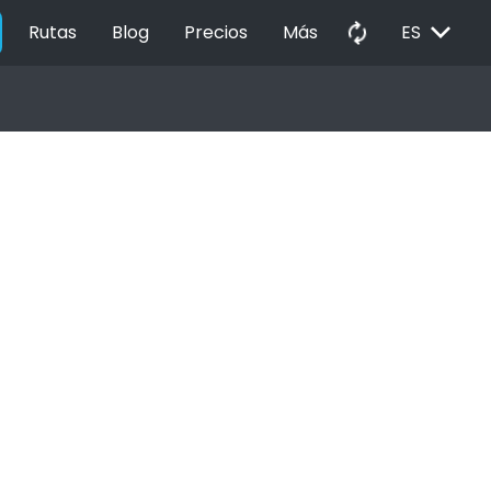
EXPAND_MORE
autorenew
Rutas
Blog
Precios
Más
ES