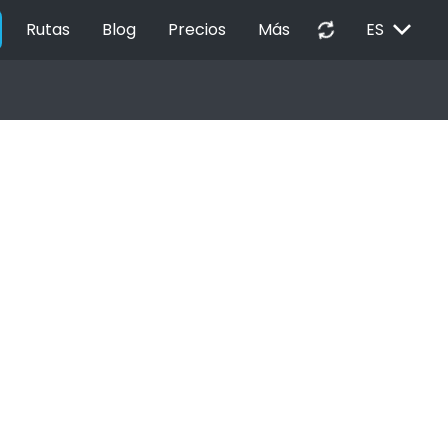
EXPAND_MORE
autorenew
Rutas
Blog
Precios
Más
ES