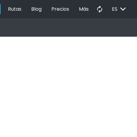
EXPAND_MORE
autorenew
Rutas
Blog
Precios
Más
ES