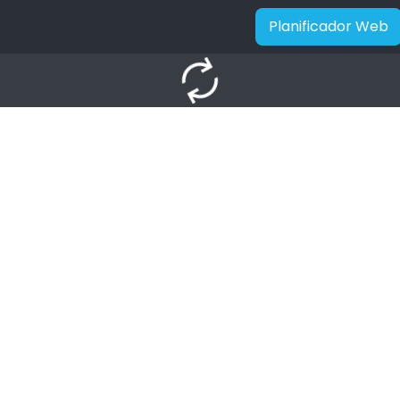
Planificador Web
autorenew