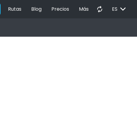
EXPAND_MORE
autorenew
Rutas
Blog
Precios
Más
ES