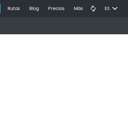
EXPAND_MORE
autorenew
Rutas
Blog
Precios
Más
ES