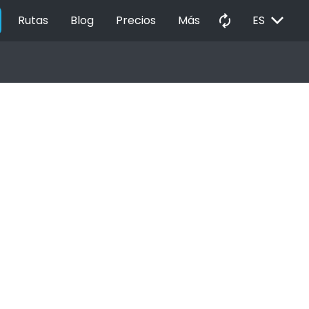
EXPAND_MORE
autorenew
Rutas
Blog
Precios
Más
ES