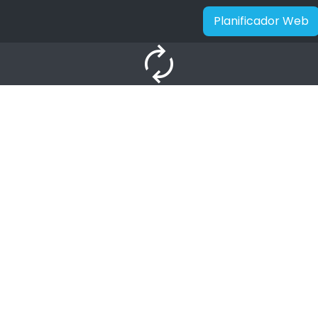
Planificador Web
autorenew