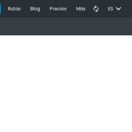
EXPAND_MORE
autorenew
Rutas
Blog
Precios
Más
ES