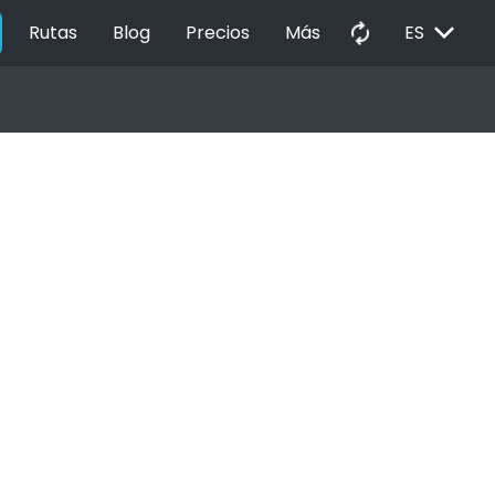
EXPAND_MORE
autorenew
Rutas
Blog
Precios
Más
ES