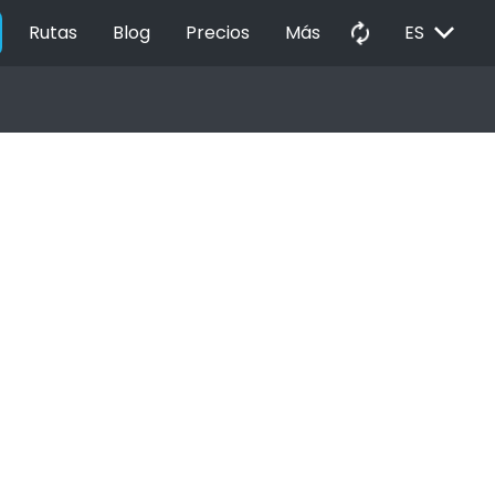
EXPAND_MORE
autorenew
Rutas
Blog
Precios
Más
ES