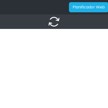
Planificador Web
autorenew