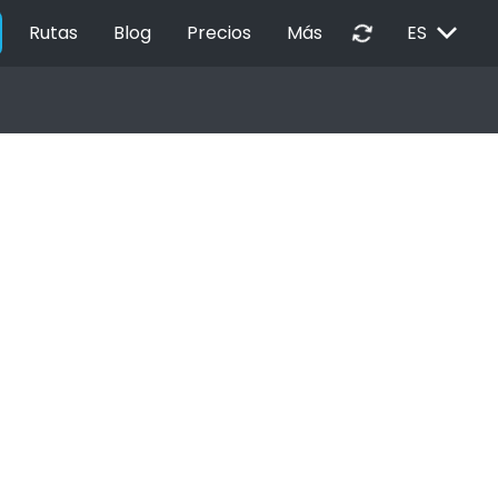
EXPAND_MORE
autorenew
Rutas
Blog
Precios
Más
ES