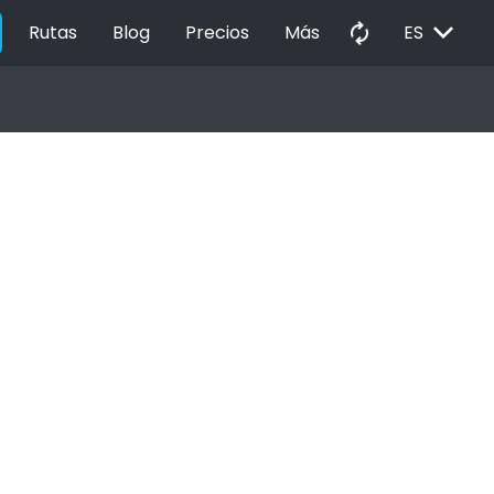
EXPAND_MORE
autorenew
Rutas
Blog
Precios
Más
ES