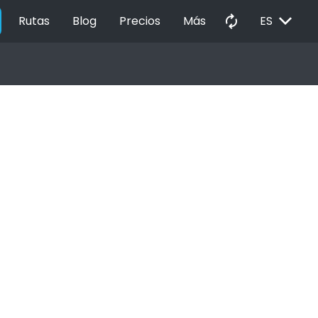
EXPAND_MORE
autorenew
Rutas
Blog
Precios
Más
ES