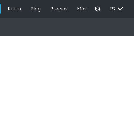
EXPAND_MORE
autorenew
Rutas
Blog
Precios
Más
ES