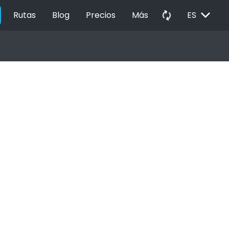
EXPAND_MORE
autorenew
Rutas
Blog
Precios
Más
ES