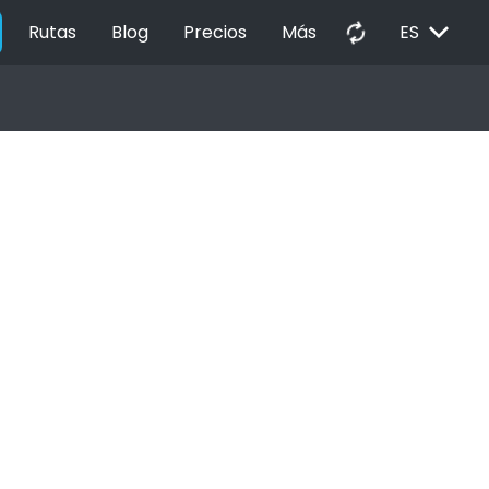
EXPAND_MORE
autorenew
Rutas
Blog
Precios
Más
ES