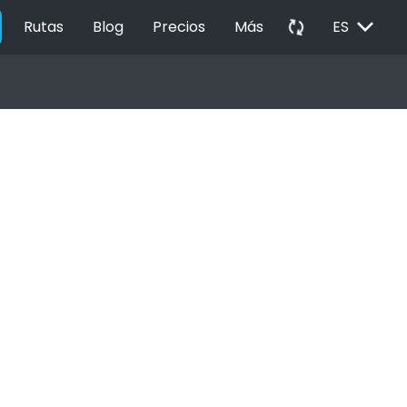
EXPAND_MORE
autorenew
Rutas
Blog
Precios
Más
ES