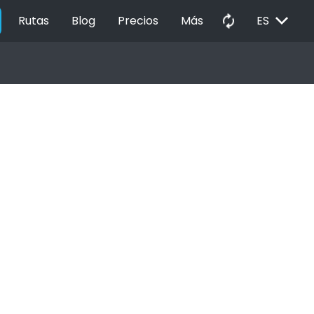
EXPAND_MORE
autorenew
Rutas
Blog
Precios
Más
ES