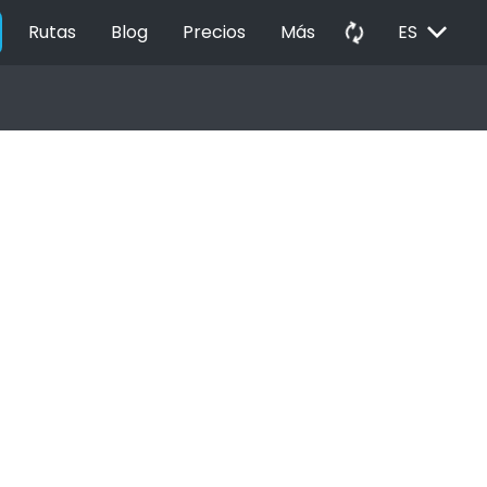
EXPAND_MORE
autorenew
Rutas
Blog
Precios
Más
ES