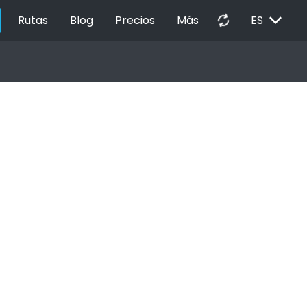
EXPAND_MORE
autorenew
Rutas
Blog
Precios
Más
ES