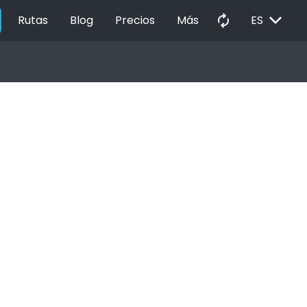
EXPAND_MORE
autorenew
Rutas
Blog
Precios
Más
ES