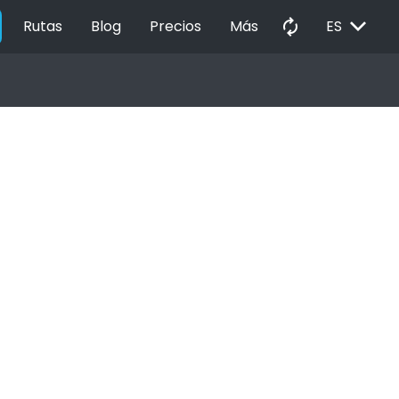
EXPAND_MORE
autorenew
Rutas
Blog
Precios
Más
ES