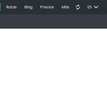
EXPAND_MORE
autorenew
Rutas
Blog
Precios
Más
ES