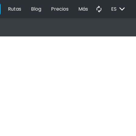
EXPAND_MORE
autorenew
Rutas
Blog
Precios
Más
ES