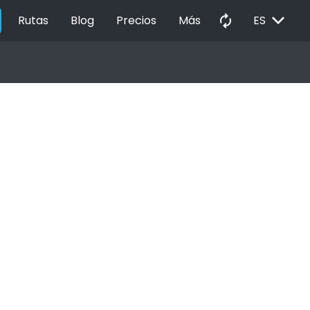
EXPAND_MORE
autorenew
Rutas
Blog
Precios
Más
ES