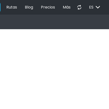
EXPAND_MORE
autorenew
Rutas
Blog
Precios
Más
ES