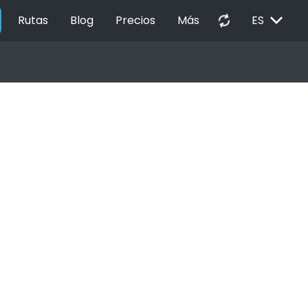
EXPAND_MORE
autorenew
Rutas
Blog
Precios
Más
ES