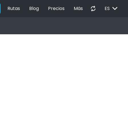
EXPAND_MORE
autorenew
Rutas
Blog
Precios
Más
ES