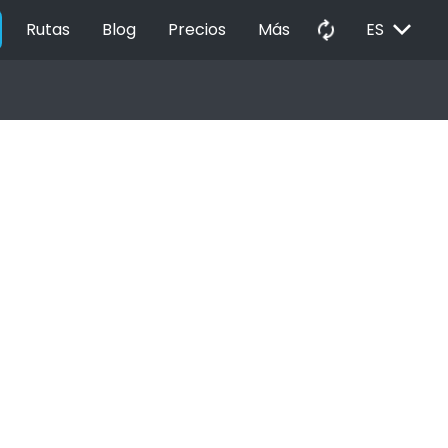
EXPAND_MORE
autorenew
Rutas
Blog
Precios
Más
ES