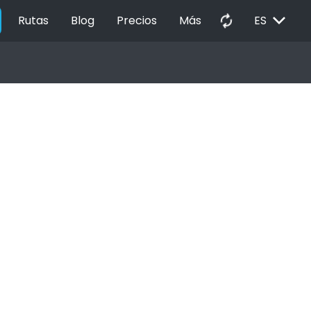
EXPAND_MORE
autorenew
Rutas
Blog
Precios
Más
ES