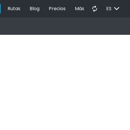
EXPAND_MORE
autorenew
Rutas
Blog
Precios
Más
ES