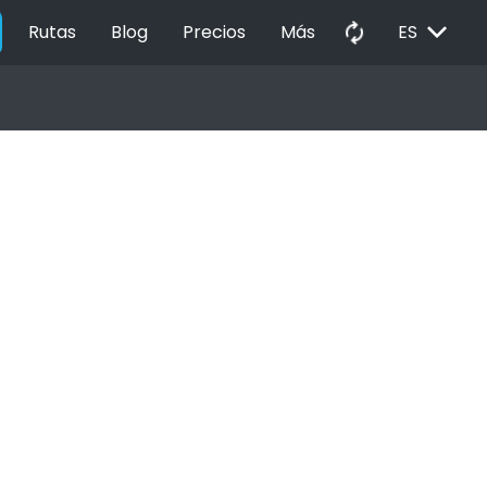
EXPAND_MORE
autorenew
Rutas
Blog
Precios
Más
ES