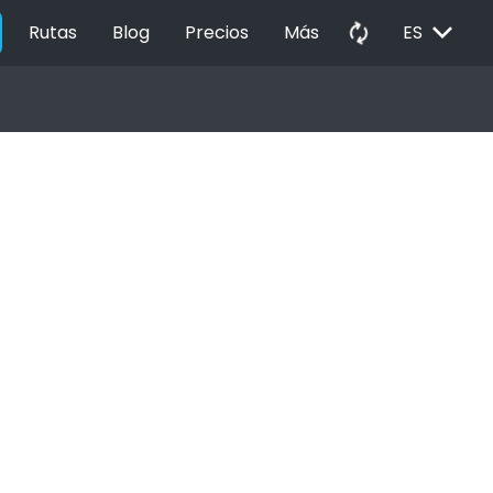
EXPAND_MORE
autorenew
Rutas
Blog
Precios
Más
ES