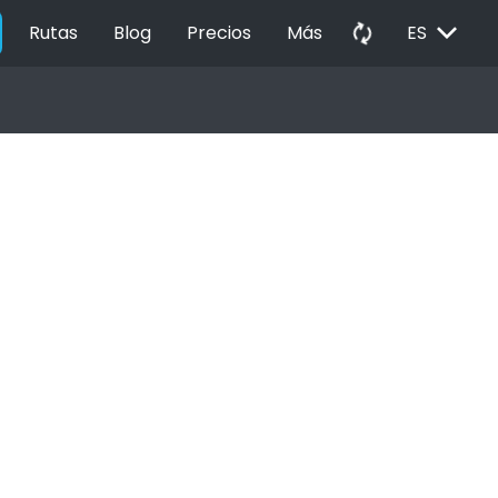
EXPAND_MORE
autorenew
Rutas
Blog
Precios
Más
ES