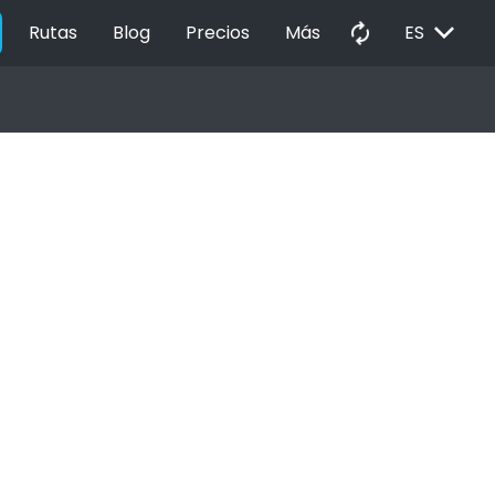
EXPAND_MORE
autorenew
Rutas
Blog
Precios
Más
ES