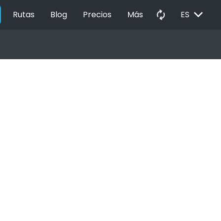
EXPAND_MORE
autorenew
Rutas
Blog
Precios
Más
ES