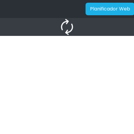
Planificador Web
autorenew