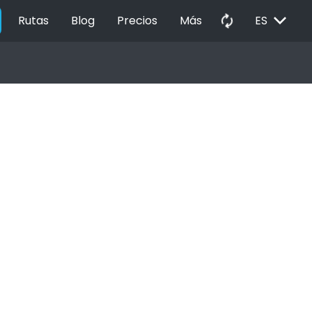
EXPAND_MORE
autorenew
Rutas
Blog
Precios
Más
ES