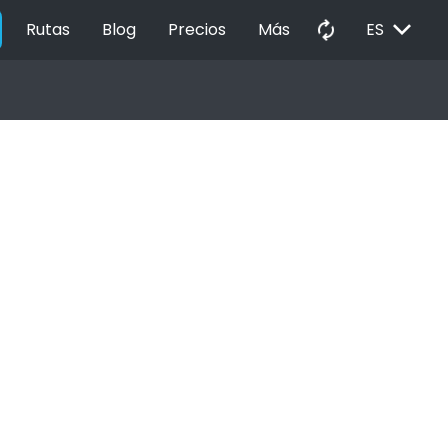
EXPAND_MORE
autorenew
Rutas
Blog
Precios
Más
ES