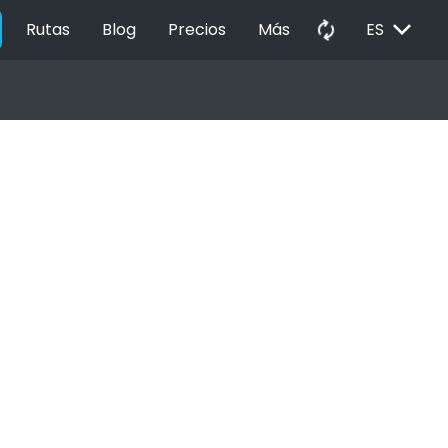
EXPAND_MORE
autorenew
Rutas
Blog
Precios
Más
ES