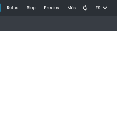
EXPAND_MORE
autorenew
Rutas
Blog
Precios
Más
ES